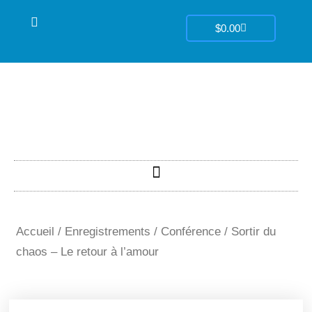
Aller
Panier
au
$
0.00
contenu
Accueil
/
Enregistrements
/
Conférence
/ Sortir du
chaos – Le retour à l’amour