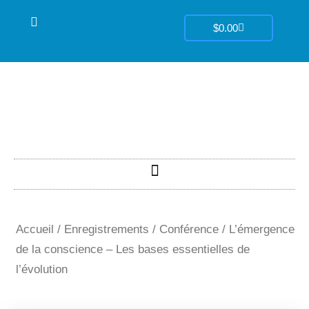
Aller
Panier
au
$
0.00
contenu
Accueil
/
Enregistrements
/
Conférence
/ L’émergence
de la conscience – Les bases essentielles de
l’évolution