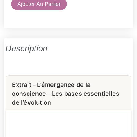
quantité
Ajouter Au Panier
de
L’émergence
de
la
conscience
Description
-
Les
bases
essentielles
Extrait - L’émergence de la
de
conscience - Les bases essentielles
l’évolution
de l’évolution