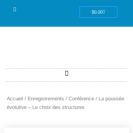
Aller
Panier
au
$
0.00
contenu
Accueil
/
Enregistrements
/
Conférence
/ La poussée
évolutive – Le choix des structures