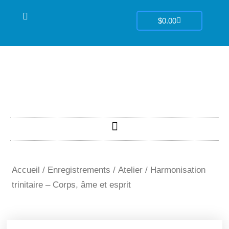
Aller
Panier
au
$
0.00
contenu
Accueil
/
Enregistrements
/
Atelier
/ Harmonisation
trinitaire – Corps, âme et esprit