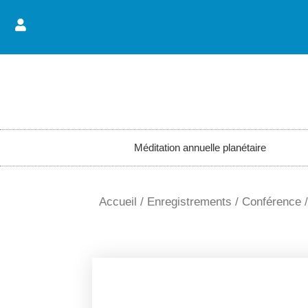
Aller
au
contenu
Méditation annuelle planétaire
Accueil
/
Enregistrements
/
Conférence
/